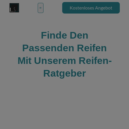
modal-check
Zum
Kostenloses Angebot
Inhalt
springen
Finde Den
Passenden Reifen
Mit Unserem Reifen-
Ratgeber