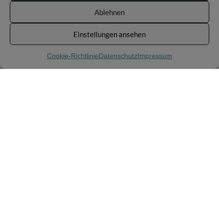
Ablehnen
Einstellungen ansehen
Auch Reifen altern
– Auf der Reifenflanke findest die
wichtige Information, zum Beispiel:
1820
Cookie-Richtlinie
Datenschutz
Impressum
18. Woche im Jahr 20(2020)
–
Gesetzliche Mindestprofiltiefe
: 1,6 mm
–
Empfehlung Sommerreifen
: ab 3 mm wechseln
–
Empfehlung Winterreifen
: ab 4 mm wechseln
Eine
regelmäßige Kontrolle
erhöht deine
Sicherheit
und verlängert die
Lebensdauer
deiner Reifen.