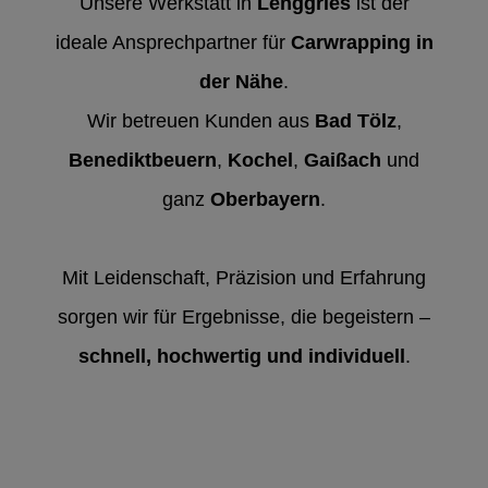
Unsere Werkstatt in
Lenggries
ist der
ideale Ansprechpartner für
Carwrapping in
der Nähe
.
Wir betreuen Kunden aus
Bad Tölz
,
Benediktbeuern
,
Kochel
,
Gaißach
und
ganz
Oberbayern
.
Mit Leidenschaft, Präzision und Erfahrung
sorgen wir für Ergebnisse, die begeistern –
schnell, hochwertig und individuell
.