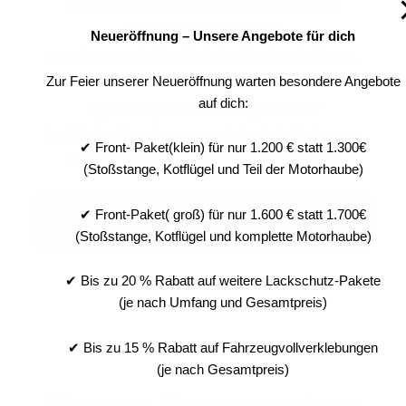
mit hochwertigen Folien, die nicht nur
optisch überzeugen
,
Neueröffnung – Unsere Angebote für dich
sondern auch den
Originallack schützen
.
Zur Feier unserer Neueröffnung warten besondere Angebote
auf dich:
Egal ob
sportlich, elegant oder
individuell
– wir verwandeln dein Fahrzeug
✔ Front- Paket(klein) für nur 1.200 € statt 1.300€
in ein Unikat, das perfekt zu dir passt.
(Stoßstange, Kotflügel und Teil der Motorhaube)
✔ Front-Paket( groß) für nur 1.600 € statt 1.700€
Jetzt Carwrapping Beartung anfragen
(Stoßstange, Kotflügel und komplette Motorhaube)
✔ Bis zu 20 % Rabatt auf weitere Lackschutz-Pakete
(je nach Umfang und Gesamtpreis)
✔ Bis zu 15 % Rabatt auf Fahrzeugvollverklebungen
(je nach Gesamtpreis)
Unsere Carwrapping-