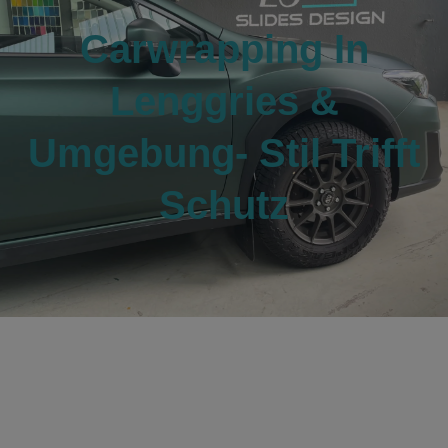
Carwrapping In
Lenggries &
Umgebung- Stil Trifft
Schutz