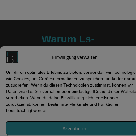
Warum Ls-
Slidesdesign?
Einwilligung verwalten
Um dir ein optimales Erlebnis zu bieten, verwenden wir Technologi
wie Cookies, um Geräteinformationen zu speichern und/oder darau
8 Jahre Erfahrung in
zuzugreifen. Wenn du diesen Technologien zustimmst, können wir
Daten wie das Surfverhalten oder eindeutige IDs auf dieser Websit
Carwrapping &
verarbeiten. Wenn du deine Einwillligung nicht erteilst oder
zurückziehst, können bestimmte Merkmale und Funktionen
Fahrzeugveredelung
beeinträchtigt werden.
Höchste Qualitätsstandards &
Akzeptieren
Markenfolien