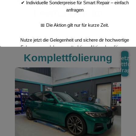
✔ Individuelle Sonderpreise für Smart Repair – einfach
Leistungen Im
anfragen
Überblick
📅 Die Aktion gilt nur für kurze Zeit.
Nutze jetzt die Gelegenheit und sichere dir hochwertige
Fahrzeugveredelung zu attraktiven Aktionskonditionen.
Komplettfolierung
Jetzt
Wir freuen uns auf deine Anfrage!
Komplettfoli
anfrage
Dies schließt sich in
13
Sekunden