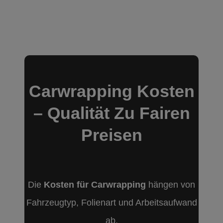
Wir besprechen
gemeinsam, welcher
Look zu dir passt. Hier
fließen auch individuelle
Wünsche, Folienarten
Carwrapping Kosten
und Farben ein.
– Qualität Zu Fairen
Preisen
Die
Kosten für Carwrapping
hängen von
Fahrzeugtyp, Folienart und Arbeitsaufwand
ab.