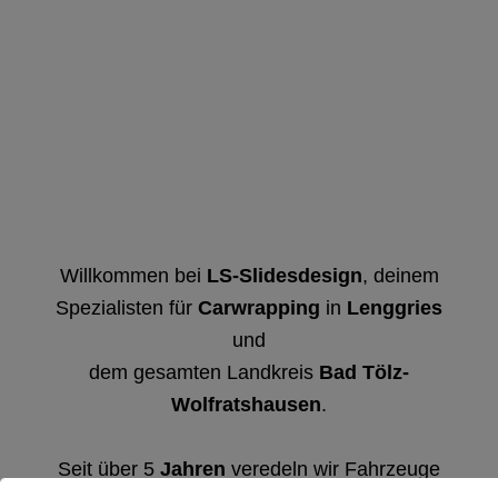
Willkommen bei
LS-Slidesdesign
, deinem
Spezialisten für
Carwrapping
in
Lenggries
und
dem gesamten Landkreis
Bad Tölz-
Wolfratshausen
.
Seit über 5
Jahren
veredeln wir Fahrzeuge